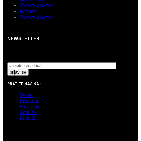
Xxxxxx xxxxxx
Kontakt
Xxxxxx xxxxxx
NEWSLETTER
Prijavite se na naš Newsletter i pratite najnovije
aktuelnosti i akcijska sniženja.
PRATITE NAS NA :
Twitter
Instagram
Facebook
Youtube
Linkedin