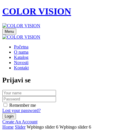
COLOR VISION
Menu
Početna
O nama
Katalog
Novosti
Kontakt
Prijavi se
Remember me
Lost your password?
Create An Account
Home
Slider
Wpbingo slider 6
Wpbingo slider 6