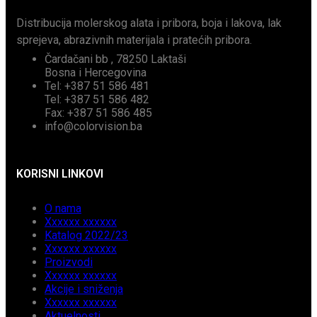
Distribucija molerskog alata i pribora, boja i lakova, lak
sprejeva, abrazivnih materijala i pratećih pribora.
Čardačani bb , 78250 Laktaši
Bosna i Hercegovina
Tel: +387 51 586 481
Tel: +387 51 586 482
Fax: +387 51 586 485
info@colorvision.ba
KORISNI LINKOVI
O nama
Xxxxxx xxxxxx
Katalog 2022/23
Xxxxxx xxxxxx
Proizvodi
Xxxxxx xxxxxx
Akcije i sniženja
Xxxxxx xxxxxx
Aktuelnosti