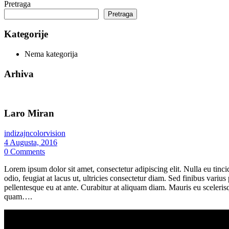
Pretraga
Pretraga
Kategorije
Nema kategorija
Arhiva
Laro Miran
indizajncolorvision
4 Augusta, 2016
0
Comments
Lorem ipsum dolor sit amet, consectetur adipiscing elit. Nulla eu tinc
odio, feugiat at lacus ut, ultricies consectetur diam. Sed finibus var
pellentesque eu at ante. Curabitur at aliquam diam. Mauris eu scelerisq
quam….