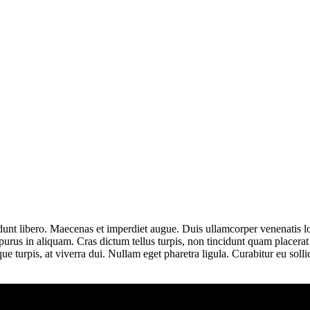
idunt libero. Maecenas et imperdiet augue. Duis ullamcorper venenatis lo
ius purus in aliquam. Cras dictum tellus turpis, non tincidunt quam plac
ue turpis, at viverra dui. Nullam eget pharetra ligula. Curabitur eu sol