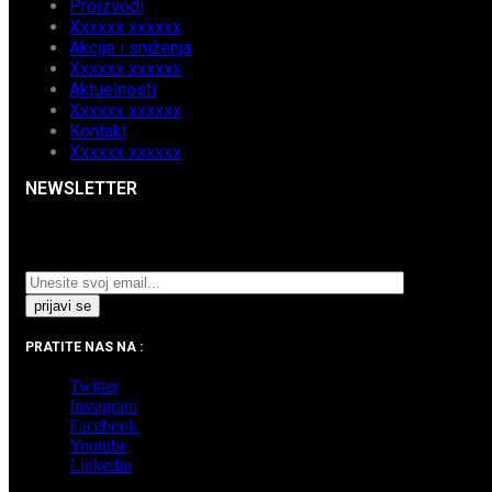
Proizvodi
Xxxxxx xxxxxx
Akcije i sniženja
Xxxxxx xxxxxx
Aktuelnosti
Xxxxxx xxxxxx
Kontakt
Xxxxxx xxxxxx
NEWSLETTER
Prijavite se na naš Newsletter i pratite najnovije
aktuelnosti i akcijska sniženja.
PRATITE NAS NA :
Twitter
Instagram
Facebook
Youtube
Linkedin