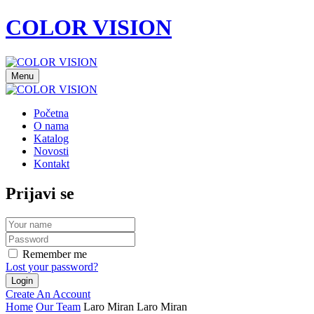
COLOR VISION
Menu
Početna
O nama
Katalog
Novosti
Kontakt
Prijavi se
Remember me
Lost your password?
Create An Account
Home
Our Team
Laro Miran
Laro Miran