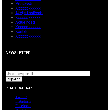
Proizvodi
Xxxxxx xxxxxx
Akcije i sniženja
Xxxxxx xxxxxx
Aktuelnosti
Xxxxxx xxxxxx
Kontakt
Xxxxxx xxxxxx
NEWSLETTER
Prijavite se na naš Newsletter i pratite najnovije
aktuelnosti i akcijska sniženja.
PRATITE NAS NA :
Twitter
Instagram
Facebook