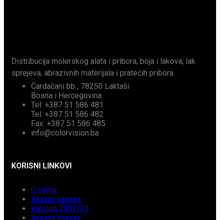
Distribucija molerskog alata i pribora, boja i lakova, lak
sprejeva, abrazivnih materijala i pratećih pribora.
Čardačani bb , 78250 Laktaši
Bosna i Hercegovina
Tel: +387 51 586 481
Tel: +387 51 586 482
Fax: +387 51 586 485
info@colorvision.ba
KORISNI LINKOVI
O nama
Xxxxxx xxxxxx
Katalog 2022/23
Xxxxxx xxxxxx