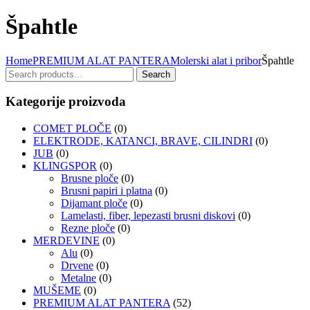
Špahtle
Home
PREMIUM ALAT PANTERA
Molerski alat i pribor
Špahtle
Search
Search
for:
Kategorije proizvoda
COMET PLOČE
(0)
ELEKTRODE, KATANCI, BRAVE, CILINDRI
(0)
JUB
(0)
KLINGSPOR
(0)
Brusne ploče
(0)
Brusni papiri i platna
(0)
Dijamant ploče
(0)
Lamelasti, fiber, lepezasti brusni diskovi
(0)
Rezne ploče
(0)
MERDEVINE
(0)
Alu
(0)
Drvene
(0)
Metalne
(0)
MUŠEME
(0)
PREMIUM ALAT PANTERA
(52)