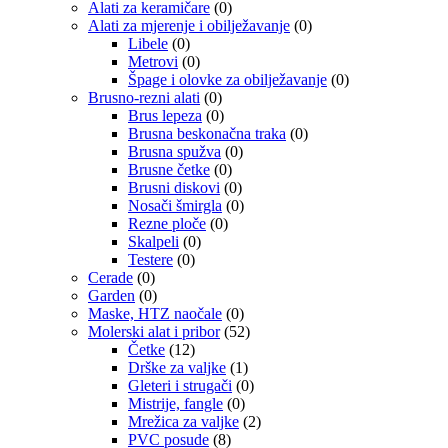
Alati za keramičare
(0)
Alati za mjerenje i obilježavanje
(0)
Libele
(0)
Metrovi
(0)
Špage i olovke za obilježavanje
(0)
Brusno-rezni alati
(0)
Brus lepeza
(0)
Brusna beskonačna traka
(0)
Brusna spužva
(0)
Brusne četke
(0)
Brusni diskovi
(0)
Nosači šmirgla
(0)
Rezne ploče
(0)
Skalpeli
(0)
Testere
(0)
Cerade
(0)
Garden
(0)
Maske, HTZ naočale
(0)
Molerski alat i pribor
(52)
Četke
(12)
Drške za valjke
(1)
Gleteri i strugači
(0)
Mistrije, fangle
(0)
Mrežica za valjke
(2)
PVC posude
(8)