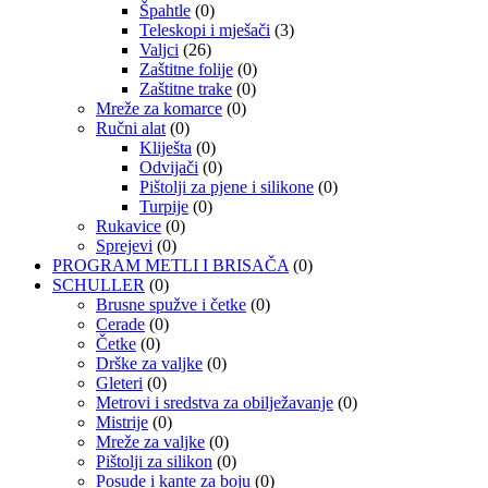
Špahtle
(0)
Teleskopi i mješači
(3)
Valjci
(26)
Zaštitne folije
(0)
Zaštitne trake
(0)
Mreže za komarce
(0)
Ručni alat
(0)
Kliješta
(0)
Odvijači
(0)
Pištolji za pjene i silikone
(0)
Turpije
(0)
Rukavice
(0)
Sprejevi
(0)
PROGRAM METLI I BRISAČA
(0)
SCHULLER
(0)
Brusne spužve i četke
(0)
Cerade
(0)
Četke
(0)
Drške za valjke
(0)
Gleteri
(0)
Metrovi i sredstva za obilježavanje
(0)
Mistrije
(0)
Mreže za valjke
(0)
Pištolji za silikon
(0)
Posude i kante za boju
(0)