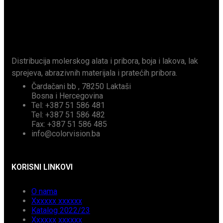
Distribucija molerskog alata i pribora, boja i lakova, lak
sprejeva, abrazivnih materijala i pratećih pribora.
Čardačani bb , 78250 Laktaši
Bosna i Hercegovina
Tel: +387 51 586 481
Tel: +387 51 586 482
Fax: +387 51 586 485
info@colorvision.ba
KORISNI LINKOVI
O nama
Xxxxxx xxxxxx
Katalog 2022/23
Xxxxxx xxxxxx