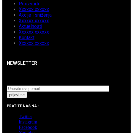
Proizvodi
Xxxxxx xxxxxx
Akcije i sniženja
Xxxxxx xxxxxx
Aktuelnosti
Xxxxxx xxxxxx
Kontakt
Xxxxxx xxxxxx
NEWSLETTER
Prijavite se na naš Newsletter i pratite najnovije
aktuelnosti i akcijska sniženja.
PRATITE NAS NA :
Twitter
Instagram
Facebook
Youtube