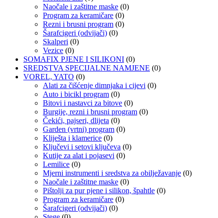
Naočale i zaštitne maske
(0)
Program za keramičare
(0)
Rezni i brusni program
(0)
Šarafcigeri (odvijači)
(0)
Skalperi
(0)
Vezice
(0)
SOMAFIX PJENE I SILIKONI
(0)
SREDSTVA SPECIJALNE NAMJENE
(0)
VOREL, YATO
(0)
Alati za čišćenje dimnjaka i cijevi
(0)
Auto i bicikl program
(0)
Bitovi i nastavci za bitove
(0)
Burgije, rezni i brusni program
(0)
Čekići, pajseri, dlijeta
(0)
Garden (vrtni) program
(0)
Kliješta i klamerice
(0)
Ključevi i setovi ključeva
(0)
Kutije za alat i pojasevi
(0)
Lemilice
(0)
Mjerni instrumenti i sredstva za obilježavanje
(0)
Naočale i zaštitne maske
(0)
Pištolji za pur pjene i silikon, špahtle
(0)
Program za keramičare
(0)
Šarafcigeri (odvijači)
(0)
Stege
(0)