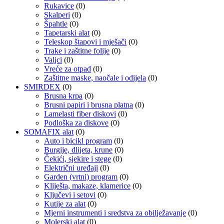
Rukavice
(0)
Skalperi
(0)
Špahtle
(0)
Tapetarski alat
(0)
Teleskop štapovi i mješači
(0)
Trake i zaštitne folije
(0)
Valjci
(0)
Vreće za otpad
(0)
Zaštitne maske, naočale i odijela
(0)
SMIRDEX
(0)
Brusna krpa
(0)
Brusni papiri i brusna platna
(0)
Lamelasti fiber diskovi
(0)
Podloška za diskove
(0)
SOMAFIX alat
(0)
Auto i bicikl program
(0)
Burgije, dlijeta, krune
(0)
Čekići, sjekire i stege
(0)
Električni uređaji
(0)
Garden (vrtni) program
(0)
Kliješta, makaze, klamerice
(0)
Ključevi i setovi
(0)
Kutije za alat
(0)
Mjerni instrumenti i sredstva za obilježavanje
(0)
Molerski alat
(0)