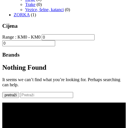
Trake
(0)
Vezice, šelne, katanci
(0)
ZORKA
(1)
Cijena
Range :
KM
0
- KM
0
Brands
Nothing Found
It seems we can’t find what you’re looking for. Perhaps searching
can help.
pretraži