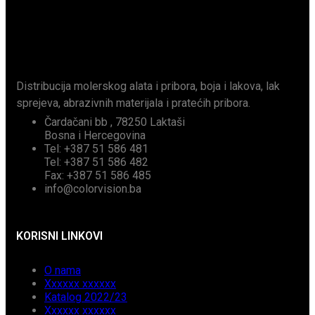
Distribucija molerskog alata i pribora, boja i lakova, lak
sprejeva, abrazivnih materijala i pratećih pribora.
Čardačani bb , 78250 Laktaši
Bosna i Hercegovina
Tel: +387 51 586 481
Tel: +387 51 586 482
Fax: +387 51 586 485
info@colorvision.ba
KORISNI LINKOVI
O nama
Xxxxxx xxxxxx
Katalog 2022/23
Xxxxxx xxxxxx