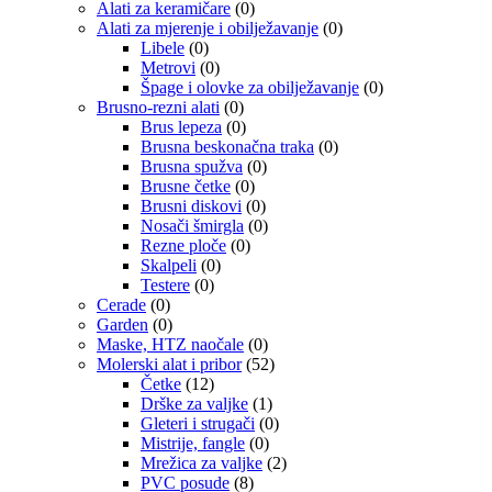
Alati za keramičare
(0)
Alati za mjerenje i obilježavanje
(0)
Libele
(0)
Metrovi
(0)
Špage i olovke za obilježavanje
(0)
Brusno-rezni alati
(0)
Brus lepeza
(0)
Brusna beskonačna traka
(0)
Brusna spužva
(0)
Brusne četke
(0)
Brusni diskovi
(0)
Nosači šmirgla
(0)
Rezne ploče
(0)
Skalpeli
(0)
Testere
(0)
Cerade
(0)
Garden
(0)
Maske, HTZ naočale
(0)
Molerski alat i pribor
(52)
Četke
(12)
Drške za valjke
(1)
Gleteri i strugači
(0)
Mistrije, fangle
(0)
Mrežica za valjke
(2)
PVC posude
(8)