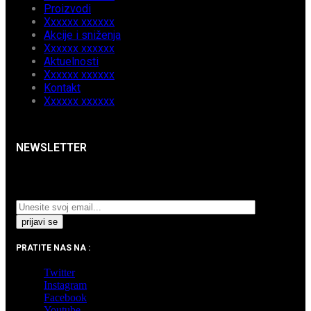
Proizvodi
Xxxxxx xxxxxx
Akcije i sniženja
Xxxxxx xxxxxx
Aktuelnosti
Xxxxxx xxxxxx
Kontakt
Xxxxxx xxxxxx
NEWSLETTER
Prijavite se na naš Newsletter i pratite najnovije
aktuelnosti i akcijska sniženja.
PRATITE NAS NA :
Twitter
Instagram
Facebook
Youtube