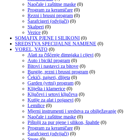
Naočale i zaštitne maske
(0)
Program za keramičare
(0)
Rezni i brusni program
(0)
Šarafcigeri (odvijači)
(0)
Skalperi
(0)
Vezice
(0)
SOMAFIX PJENE I SILIKONI
(0)
SREDSTVA SPECIJALNE NAMJENE
(0)
VOREL, YATO
(0)
Alati za čišćenje dimnjaka i cijevi
(0)
Auto i bicikl program
(0)
Bitovi i nastavci za bitove
(0)
Burgije, rezni i brusni program
(0)
Čekići, pajseri, dlijeta
(0)
Garden (vrtni) program
(0)
Kliješta i klamerice
(0)
Ključevi i setovi ključeva
(0)
Kutije za alat i pojasevi
(0)
Lemilice
(0)
Mjerni instrumenti i sredstva za obilježavanje
(0)
Naočale i zaštitne maske
(0)
Pištolji za pur pjene i silikon, špahtle
(0)
Program za keramičare
(0)
Šarafcigeri (odvijači)
(0)
Stege
(0)