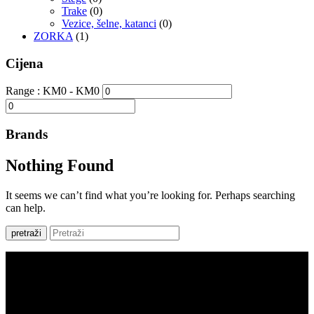
Trake
(0)
Vezice, šelne, katanci
(0)
ZORKA
(1)
Cijena
Range :
KM
0
- KM
0
Brands
Nothing Found
It seems we can’t find what you’re looking for. Perhaps searching
can help.
pretraži