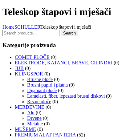
Teleskop štapovi i mješači
Home
SCHULLER
Teleskop štapovi i mješači
Search
Search
for:
Kategorije proizvoda
COMET PLOČE
(0)
ELEKTRODE, KATANCI, BRAVE, CILINDRI
(0)
JUB
(0)
KLINGSPOR
(0)
Brusne ploče
(0)
Brusni papiri i platna
(0)
Dijamant ploče
(0)
Lamelasti, fiber, lepezasti brusni diskovi
(0)
Rezne ploče
(0)
MERDEVINE
(0)
Alu
(0)
Drvene
(0)
Metalne
(0)
MUŠEME
(0)
PREMIUM ALAT PANTERA
(52)