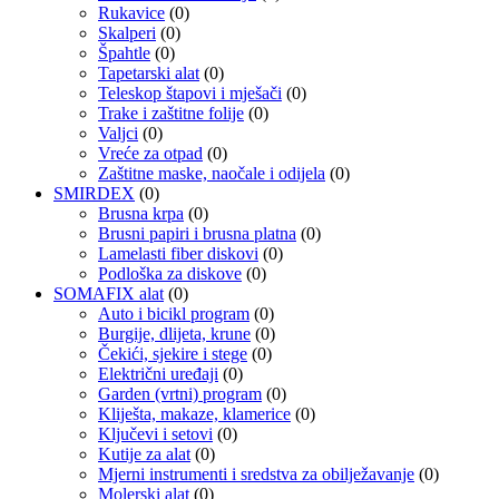
Rukavice
(0)
Skalperi
(0)
Špahtle
(0)
Tapetarski alat
(0)
Teleskop štapovi i mješači
(0)
Trake i zaštitne folije
(0)
Valjci
(0)
Vreće za otpad
(0)
Zaštitne maske, naočale i odijela
(0)
SMIRDEX
(0)
Brusna krpa
(0)
Brusni papiri i brusna platna
(0)
Lamelasti fiber diskovi
(0)
Podloška za diskove
(0)
SOMAFIX alat
(0)
Auto i bicikl program
(0)
Burgije, dlijeta, krune
(0)
Čekići, sjekire i stege
(0)
Električni uređaji
(0)
Garden (vrtni) program
(0)
Kliješta, makaze, klamerice
(0)
Ključevi i setovi
(0)
Kutije za alat
(0)
Mjerni instrumenti i sredstva za obilježavanje
(0)
Molerski alat
(0)