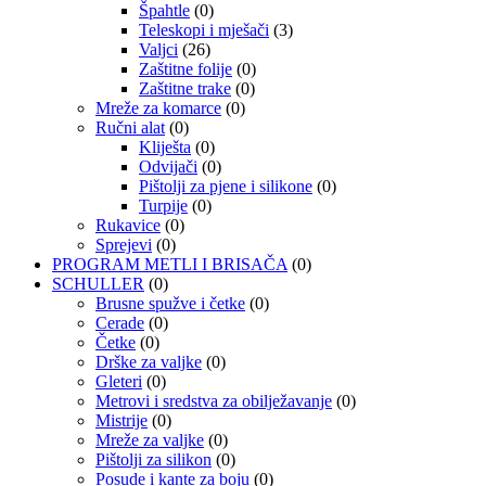
Špahtle
(0)
Teleskopi i mješači
(3)
Valjci
(26)
Zaštitne folije
(0)
Zaštitne trake
(0)
Mreže za komarce
(0)
Ručni alat
(0)
Kliješta
(0)
Odvijači
(0)
Pištolji za pjene i silikone
(0)
Turpije
(0)
Rukavice
(0)
Sprejevi
(0)
PROGRAM METLI I BRISAČA
(0)
SCHULLER
(0)
Brusne spužve i četke
(0)
Cerade
(0)
Četke
(0)
Drške za valjke
(0)
Gleteri
(0)
Metrovi i sredstva za obilježavanje
(0)
Mistrije
(0)
Mreže za valjke
(0)
Pištolji za silikon
(0)
Posude i kante za boju
(0)