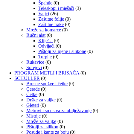
Špahtle
(0)
Teleskopi i mješači
(3)
Valjci
(26)
Zaštitne folije
(0)
Zaštitne trake
(0)
Mreže za komarce
(0)
Ručni alat
(0)
Kliješta
(0)
Odvijači
(0)
Pištolji za pjene i silikone
(0)
Turpije
(0)
Rukavice
(0)
Sprejevi
(0)
PROGRAM METLI I BRISAČA
(0)
SCHULLER
(0)
Brusne spužve i četke
(0)
Cerade
(0)
Četke
(0)
Drške za valjke
(0)
Gleteri
(0)
Metrovi i sredstva za obilježavanje
(0)
Mistrije
(0)
Mreže za valjke
(0)
Pištolji za silikon
(0)
Posude i kante za boju
(0)