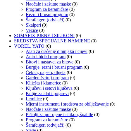
Naočale i zaštitne maske
(0)
Program za keramičare
(0)
Rezni i brusni program
(0)
Šarafcigeri (odvijači)
(0)
Skalperi
(0)
Vezice
(0)
SOMAFIX PJENE I SILIKONI
(0)
SREDSTVA SPECIJALNE NAMJENE
(0)
VOREL, YATO
(0)
Alati za čišćenje dimnjaka i cijevi
(0)
Auto i bicikl program
(0)
Bitovi i nastavci za bitove
(0)
Burgije, rezni i brusni program
(0)
Čekići, pajseri, dlijeta
(0)
Garden (vrtni) program
(0)
Kliješta i klamerice
(0)
Ključevi i setovi ključeva
(0)
Kutije za alat i pojasevi
(0)
Lemilice
(0)
Mjerni instrumenti i sredstva za obilježavanje
(0)
Naočale i zaštitne maske
(0)
Pištolji za pur pjene i silikon, špahtle
(0)
Program za keramičare
(0)
Šarafcigeri (odvijači)
(0)
Stege
(0)