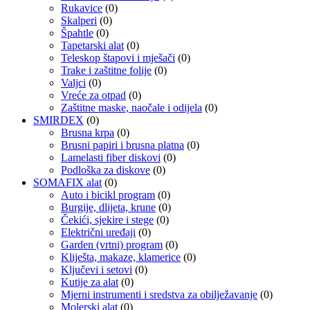
Rukavice
(0)
Skalperi
(0)
Špahtle
(0)
Tapetarski alat
(0)
Teleskop štapovi i mješači
(0)
Trake i zaštitne folije
(0)
Valjci
(0)
Vreće za otpad
(0)
Zaštitne maske, naočale i odijela
(0)
SMIRDEX
(0)
Brusna krpa
(0)
Brusni papiri i brusna platna
(0)
Lamelasti fiber diskovi
(0)
Podloška za diskove
(0)
SOMAFIX alat
(0)
Auto i bicikl program
(0)
Burgije, dlijeta, krune
(0)
Čekići, sjekire i stege
(0)
Električni uređaji
(0)
Garden (vrtni) program
(0)
Kliješta, makaze, klamerice
(0)
Ključevi i setovi
(0)
Kutije za alat
(0)
Mjerni instrumenti i sredstva za obilježavanje
(0)
Molerski alat
(0)