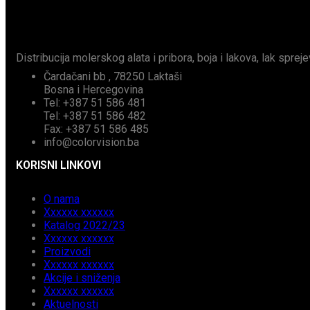
Distribucija molerskog alata i pribora, boja i lakova, lak spreje
Čardačani bb , 78250 Laktaši
Bosna i Hercegovina
Tel: +387 51 586 481
Tel: +387 51 586 482
Fax: +387 51 586 485
info@colorvision.ba
KORISNI LINKOVI
O nama
Xxxxxx xxxxxx
Katalog 2022/23
Xxxxxx xxxxxx
Proizvodi
Xxxxxx xxxxxx
Akcije i sniženja
Xxxxxx xxxxxx
Aktuelnosti