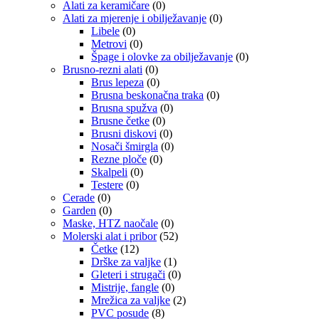
Alati za keramičare
(0)
Alati za mjerenje i obilježavanje
(0)
Libele
(0)
Metrovi
(0)
Špage i olovke za obilježavanje
(0)
Brusno-rezni alati
(0)
Brus lepeza
(0)
Brusna beskonačna traka
(0)
Brusna spužva
(0)
Brusne četke
(0)
Brusni diskovi
(0)
Nosači šmirgla
(0)
Rezne ploče
(0)
Skalpeli
(0)
Testere
(0)
Cerade
(0)
Garden
(0)
Maske, HTZ naočale
(0)
Molerski alat i pribor
(52)
Četke
(12)
Drške za valjke
(1)
Gleteri i strugači
(0)
Mistrije, fangle
(0)
Mrežica za valjke
(2)
PVC posude
(8)