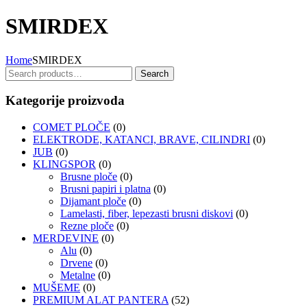
SMIRDEX
Home
SMIRDEX
Search
Search
for:
Kategorije proizvoda
COMET PLOČE
(0)
ELEKTRODE, KATANCI, BRAVE, CILINDRI
(0)
JUB
(0)
KLINGSPOR
(0)
Brusne ploče
(0)
Brusni papiri i platna
(0)
Dijamant ploče
(0)
Lamelasti, fiber, lepezasti brusni diskovi
(0)
Rezne ploče
(0)
MERDEVINE
(0)
Alu
(0)
Drvene
(0)
Metalne
(0)
MUŠEME
(0)
PREMIUM ALAT PANTERA
(52)