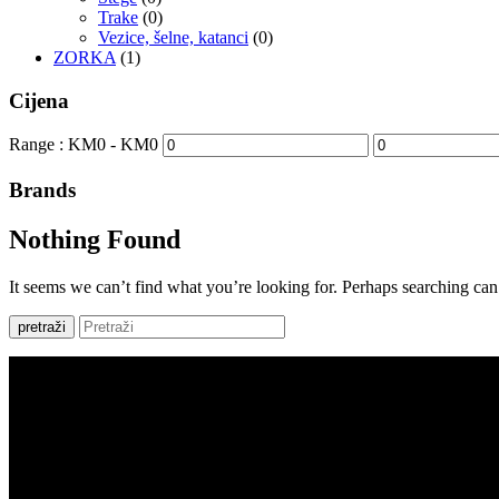
Trake
(0)
Vezice, šelne, katanci
(0)
ZORKA
(1)
Cijena
Range :
KM
0
- KM
0
Brands
Nothing Found
It seems we can’t find what you’re looking for. Perhaps searching can
pretraži