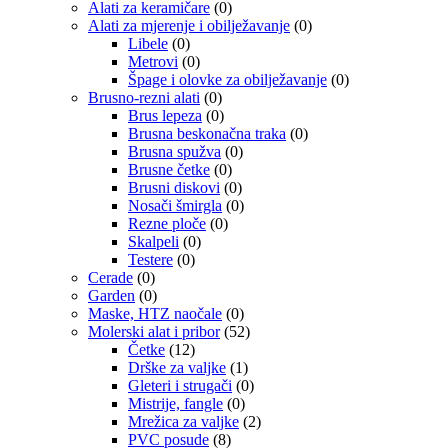
Alati za keramičare
(0)
Alati za mjerenje i obilježavanje
(0)
Libele
(0)
Metrovi
(0)
Špage i olovke za obilježavanje
(0)
Brusno-rezni alati
(0)
Brus lepeza
(0)
Brusna beskonačna traka
(0)
Brusna spužva
(0)
Brusne četke
(0)
Brusni diskovi
(0)
Nosači šmirgla
(0)
Rezne ploče
(0)
Skalpeli
(0)
Testere
(0)
Cerade
(0)
Garden
(0)
Maske, HTZ naočale
(0)
Molerski alat i pribor
(52)
Četke
(12)
Drške za valjke
(1)
Gleteri i strugači
(0)
Mistrije, fangle
(0)
Mrežica za valjke
(2)
PVC posude
(8)