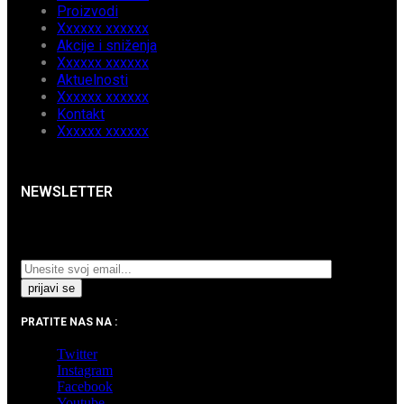
Proizvodi
Xxxxxx xxxxxx
Akcije i sniženja
Xxxxxx xxxxxx
Aktuelnosti
Xxxxxx xxxxxx
Kontakt
Xxxxxx xxxxxx
NEWSLETTER
Prijavite se na naš Newsletter i pratite najnovije
aktuelnosti i akcijska sniženja.
PRATITE NAS NA :
Twitter
Instagram
Facebook
Youtube