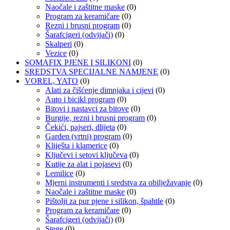
Naočale i zaštitne maske
(0)
Program za keramičare
(0)
Rezni i brusni program
(0)
Šarafcigeri (odvijači)
(0)
Skalperi
(0)
Vezice
(0)
SOMAFIX PJENE I SILIKONI
(0)
SREDSTVA SPECIJALNE NAMJENE
(0)
VOREL, YATO
(0)
Alati za čišćenje dimnjaka i cijevi
(0)
Auto i bicikl program
(0)
Bitovi i nastavci za bitove
(0)
Burgije, rezni i brusni program
(0)
Čekići, pajseri, dlijeta
(0)
Garden (vrtni) program
(0)
Kliješta i klamerice
(0)
Ključevi i setovi ključeva
(0)
Kutije za alat i pojasevi
(0)
Lemilice
(0)
Mjerni instrumenti i sredstva za obilježavanje
(0)
Naočale i zaštitne maske
(0)
Pištolji za pur pjene i silikon, špahtle
(0)
Program za keramičare
(0)
Šarafcigeri (odvijači)
(0)
Stege
(0)