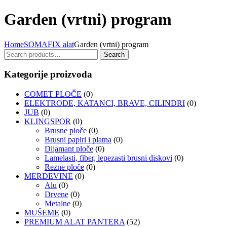
Garden (vrtni) program
Home
SOMAFIX alat
Garden (vrtni) program
Search
Search
for:
Kategorije proizvoda
COMET PLOČE
(0)
ELEKTRODE, KATANCI, BRAVE, CILINDRI
(0)
JUB
(0)
KLINGSPOR
(0)
Brusne ploče
(0)
Brusni papiri i platna
(0)
Dijamant ploče
(0)
Lamelasti, fiber, lepezasti brusni diskovi
(0)
Rezne ploče
(0)
MERDEVINE
(0)
Alu
(0)
Drvene
(0)
Metalne
(0)
MUŠEME
(0)
PREMIUM ALAT PANTERA
(52)