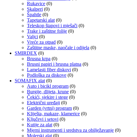
Rukavice
(0)
Skalperi
(0)
Špahtle
(0)
Tapetarski alat
(0)
Teleskop štapovi i mješači
(0)
Trake i zaštitne folije
(0)
Valjci
(0)
Vreće za otpad
(0)
Zaštitne maske, naočale i odijela
(0)
SMIRDEX
(0)
Brusna krpa
(0)
Brusni papiri i brusna platna
(0)
Lamelasti fiber diskovi
(0)
Podloška za diskove
(0)
SOMAFIX alat
(0)
Auto i bicikl program
(0)
Burgije, dlijeta, krune
(0)
Čekići, sjekire i stege
(0)
Električni uređaji
(0)
Garden (vrtni) program
(0)
Kliješta, makaze, klamerice
(0)
Ključevi i setovi
(0)
Kutije za alat
(0)
Mjerni instrumenti i sredstva za obilježavanje
(0)
Molerski alat
(0)