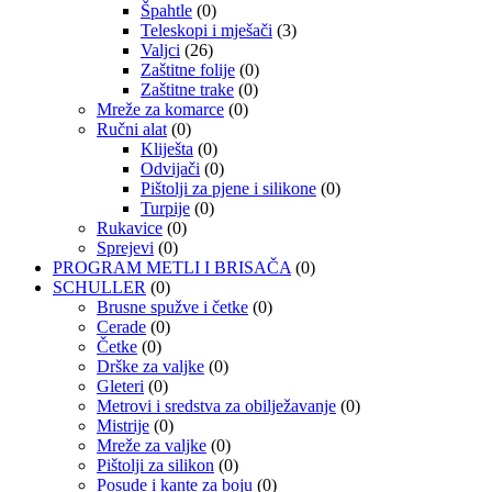
Špahtle
(0)
Teleskopi i mješači
(3)
Valjci
(26)
Zaštitne folije
(0)
Zaštitne trake
(0)
Mreže za komarce
(0)
Ručni alat
(0)
Kliješta
(0)
Odvijači
(0)
Pištolji za pjene i silikone
(0)
Turpije
(0)
Rukavice
(0)
Sprejevi
(0)
PROGRAM METLI I BRISAČA
(0)
SCHULLER
(0)
Brusne spužve i četke
(0)
Cerade
(0)
Četke
(0)
Drške za valjke
(0)
Gleteri
(0)
Metrovi i sredstva za obilježavanje
(0)
Mistrije
(0)
Mreže za valjke
(0)
Pištolji za silikon
(0)
Posude i kante za boju
(0)