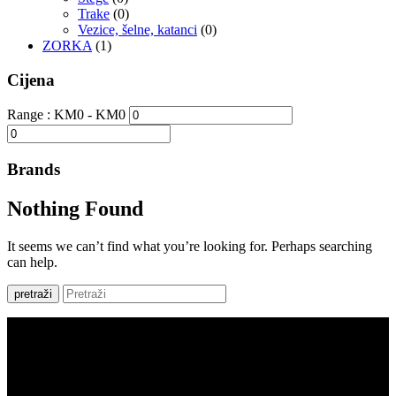
Trake
(0)
Vezice, šelne, katanci
(0)
ZORKA
(1)
Cijena
Range :
KM
0
- KM
0
Brands
Nothing Found
It seems we can’t find what you’re looking for. Perhaps searching
can help.
pretraži