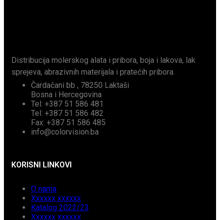
Distribucija molerskog alata i pribora, boja i lakova, lak
sprejeva, abrazivnih materijala i pratećih pribora.
Čardačani bb , 78250 Laktaši
Bosna i Hercegovina
Tel: +387 51 586 481
Tel: +387 51 586 482
Fax: +387 51 586 485
info@colorvision.ba
KORISNI LINKOVI
O nama
Xxxxxx xxxxxx
Katalog 2022/23
Xxxxxx xxxxxx