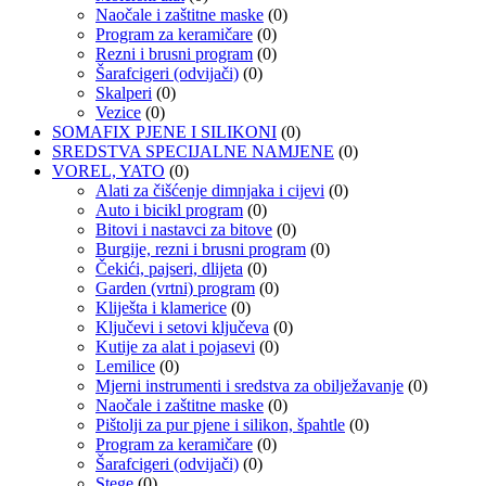
Naočale i zaštitne maske
(0)
Program za keramičare
(0)
Rezni i brusni program
(0)
Šarafcigeri (odvijači)
(0)
Skalperi
(0)
Vezice
(0)
SOMAFIX PJENE I SILIKONI
(0)
SREDSTVA SPECIJALNE NAMJENE
(0)
VOREL, YATO
(0)
Alati za čišćenje dimnjaka i cijevi
(0)
Auto i bicikl program
(0)
Bitovi i nastavci za bitove
(0)
Burgije, rezni i brusni program
(0)
Čekići, pajseri, dlijeta
(0)
Garden (vrtni) program
(0)
Kliješta i klamerice
(0)
Ključevi i setovi ključeva
(0)
Kutije za alat i pojasevi
(0)
Lemilice
(0)
Mjerni instrumenti i sredstva za obilježavanje
(0)
Naočale i zaštitne maske
(0)
Pištolji za pur pjene i silikon, špahtle
(0)
Program za keramičare
(0)
Šarafcigeri (odvijači)
(0)
Stege
(0)