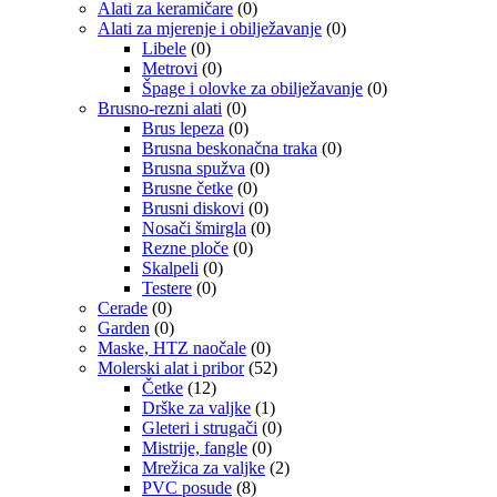
Alati za keramičare
(0)
Alati za mjerenje i obilježavanje
(0)
Libele
(0)
Metrovi
(0)
Špage i olovke za obilježavanje
(0)
Brusno-rezni alati
(0)
Brus lepeza
(0)
Brusna beskonačna traka
(0)
Brusna spužva
(0)
Brusne četke
(0)
Brusni diskovi
(0)
Nosači šmirgla
(0)
Rezne ploče
(0)
Skalpeli
(0)
Testere
(0)
Cerade
(0)
Garden
(0)
Maske, HTZ naočale
(0)
Molerski alat i pribor
(52)
Četke
(12)
Drške za valjke
(1)
Gleteri i strugači
(0)
Mistrije, fangle
(0)
Mrežica za valjke
(2)
PVC posude
(8)