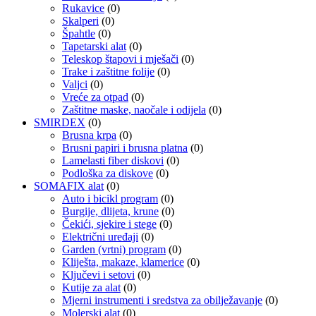
Rukavice
(0)
Skalperi
(0)
Špahtle
(0)
Tapetarski alat
(0)
Teleskop štapovi i mješači
(0)
Trake i zaštitne folije
(0)
Valjci
(0)
Vreće za otpad
(0)
Zaštitne maske, naočale i odijela
(0)
SMIRDEX
(0)
Brusna krpa
(0)
Brusni papiri i brusna platna
(0)
Lamelasti fiber diskovi
(0)
Podloška za diskove
(0)
SOMAFIX alat
(0)
Auto i bicikl program
(0)
Burgije, dlijeta, krune
(0)
Čekići, sjekire i stege
(0)
Električni uređaji
(0)
Garden (vrtni) program
(0)
Kliješta, makaze, klamerice
(0)
Ključevi i setovi
(0)
Kutije za alat
(0)
Mjerni instrumenti i sredstva za obilježavanje
(0)
Molerski alat
(0)