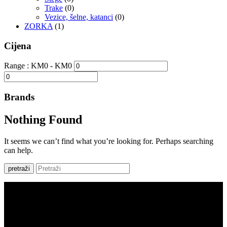
Trake
(0)
Vezice, šelne, katanci
(0)
ZORKA
(1)
Cijena
Range :
KM
0
- KM
0
Brands
Nothing Found
It seems we can’t find what you’re looking for. Perhaps searching
can help.
pretraži