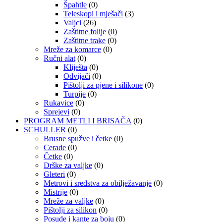
Špahtle
(0)
Teleskopi i mješači
(3)
Valjci
(26)
Zaštitne folije
(0)
Zaštitne trake
(0)
Mreže za komarce
(0)
Ručni alat
(0)
Kliješta
(0)
Odvijači
(0)
Pištolji za pjene i silikone
(0)
Turpije
(0)
Rukavice
(0)
Sprejevi
(0)
PROGRAM METLI I BRISAČA
(0)
SCHULLER
(0)
Brusne spužve i četke
(0)
Cerade
(0)
Četke
(0)
Drške za valjke
(0)
Gleteri
(0)
Metrovi i sredstva za obilježavanje
(0)
Mistrije
(0)
Mreže za valjke
(0)
Pištolji za silikon
(0)
Posude i kante za boju
(0)