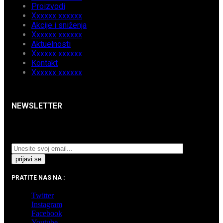
Proizvodi
Xxxxxx xxxxxx
Akcije i sniženja
Xxxxxx xxxxxx
Aktuelnosti
Xxxxxx xxxxxx
Kontakt
Xxxxxx xxxxxx
NEWSLETTER
Prijavite se na naš Newsletter i pratite najnovije
aktuelnosti i akcijska sniženja.
PRATITE NAS NA :
Twitter
Instagram
Facebook
Youtube