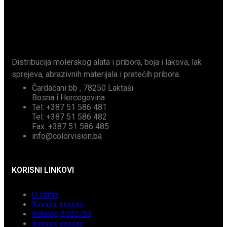
Distribucija molerskog alata i pribora, boja i lakova, lak
sprejeva, abrazivnih materijala i pratećih pribora.
Čardačani bb , 78250 Laktaši
Bosna i Hercegovina
Tel: +387 51 586 481
Tel: +387 51 586 482
Fax: +387 51 586 485
info@colorvision.ba
KORISNI LINKOVI
O nama
Xxxxxx xxxxxx
Katalog 2022/23
Xxxxxx xxxxxx