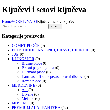
Ključevi i setovi ključeva
Home
VOREL, YATO
Ključevi i setovi ključeva
Search
Search
for:
Kategorije proizvoda
COMET PLOČE
(0)
ELEKTRODE, KATANCI, BRAVE, CILINDRI
(0)
JUB
(0)
KLINGSPOR
(0)
Brusne ploče
(0)
Brusni papiri i platna
(0)
Dijamant ploče
(0)
Lamelasti, fiber, lepezasti brusni diskovi
(0)
Rezne ploče
(0)
MERDEVINE
(0)
Alu
(0)
Drvene
(0)
Metalne
(0)
MUŠEME
(0)
PREMIUM ALAT PANTERA
(52)