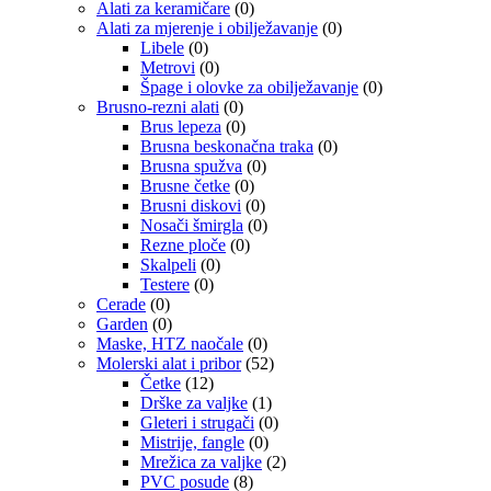
Alati za keramičare
(0)
Alati za mjerenje i obilježavanje
(0)
Libele
(0)
Metrovi
(0)
Špage i olovke za obilježavanje
(0)
Brusno-rezni alati
(0)
Brus lepeza
(0)
Brusna beskonačna traka
(0)
Brusna spužva
(0)
Brusne četke
(0)
Brusni diskovi
(0)
Nosači šmirgla
(0)
Rezne ploče
(0)
Skalpeli
(0)
Testere
(0)
Cerade
(0)
Garden
(0)
Maske, HTZ naočale
(0)
Molerski alat i pribor
(52)
Četke
(12)
Drške za valjke
(1)
Gleteri i strugači
(0)
Mistrije, fangle
(0)
Mrežica za valjke
(2)
PVC posude
(8)