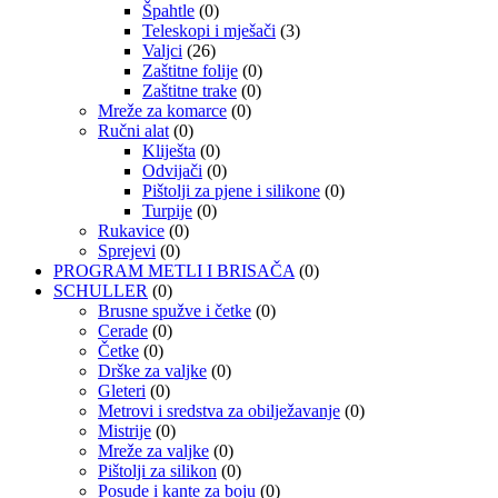
Špahtle
(0)
Teleskopi i mješači
(3)
Valjci
(26)
Zaštitne folije
(0)
Zaštitne trake
(0)
Mreže za komarce
(0)
Ručni alat
(0)
Kliješta
(0)
Odvijači
(0)
Pištolji za pjene i silikone
(0)
Turpije
(0)
Rukavice
(0)
Sprejevi
(0)
PROGRAM METLI I BRISAČA
(0)
SCHULLER
(0)
Brusne spužve i četke
(0)
Cerade
(0)
Četke
(0)
Drške za valjke
(0)
Gleteri
(0)
Metrovi i sredstva za obilježavanje
(0)
Mistrije
(0)
Mreže za valjke
(0)
Pištolji za silikon
(0)
Posude i kante za boju
(0)