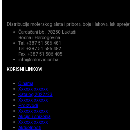
Distribucija molerskog alata i pribora, boja i lakova, lak spreje
Čardačani bb , 78250 Laktaši
Bosna i Hercegovina
Tel: +387 51 586 481
Tel: +387 51 586 482
Fax: +387 51 586 485
info@colorvision.ba
KORISNI LINKOVI
O nama
Xxxxxx xxxxxx
Katalog 2022/23
Xxxxxx xxxxxx
Proizvodi
Xxxxxx xxxxxx
Akcije i sniženja
Xxxxxx xxxxxx
Aktuelnosti