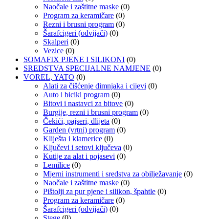
Naočale i zaštitne maske
(0)
Program za keramičare
(0)
Rezni i brusni program
(0)
Šarafcigeri (odvijači)
(0)
Skalperi
(0)
Vezice
(0)
SOMAFIX PJENE I SILIKONI
(0)
SREDSTVA SPECIJALNE NAMJENE
(0)
VOREL, YATO
(0)
Alati za čišćenje dimnjaka i cijevi
(0)
Auto i bicikl program
(0)
Bitovi i nastavci za bitove
(0)
Burgije, rezni i brusni program
(0)
Čekići, pajseri, dlijeta
(0)
Garden (vrtni) program
(0)
Kliješta i klamerice
(0)
Ključevi i setovi ključeva
(0)
Kutije za alat i pojasevi
(0)
Lemilice
(0)
Mjerni instrumenti i sredstva za obilježavanje
(0)
Naočale i zaštitne maske
(0)
Pištolji za pur pjene i silikon, špahtle
(0)
Program za keramičare
(0)
Šarafcigeri (odvijači)
(0)
Stege
(0)