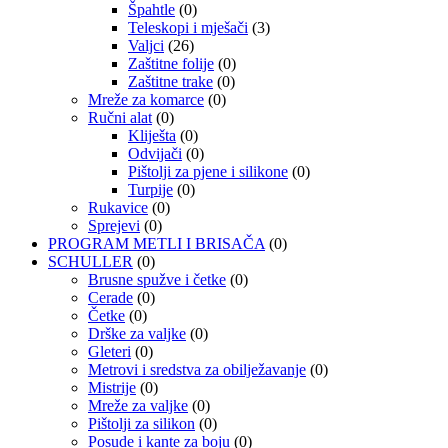
Špahtle
(0)
Teleskopi i mješači
(3)
Valjci
(26)
Zaštitne folije
(0)
Zaštitne trake
(0)
Mreže za komarce
(0)
Ručni alat
(0)
Kliješta
(0)
Odvijači
(0)
Pištolji za pjene i silikone
(0)
Turpije
(0)
Rukavice
(0)
Sprejevi
(0)
PROGRAM METLI I BRISAČA
(0)
SCHULLER
(0)
Brusne spužve i četke
(0)
Cerade
(0)
Četke
(0)
Drške za valjke
(0)
Gleteri
(0)
Metrovi i sredstva za obilježavanje
(0)
Mistrije
(0)
Mreže za valjke
(0)
Pištolji za silikon
(0)
Posude i kante za boju
(0)