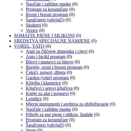
Naočale i zaštitne maske
(0)
Program za keramičare
(0)
Rezni i brusni program
(0)
Šarafcigeri (odvijači)
(0)
Skalperi
(0)
Vezice
(0)
SOMAFIX PJENE I SILIKONI
(0)
SREDSTVA SPECIJALNE NAMJENE
(0)
VOREL, YATO
(0)
Alati za čišćenje dimnjaka i cijevi
(0)
Auto i bicikl program
(0)
Bitovi i nastavci za bitove
(0)
Burgije, rezni i brusni program
(0)
Čekići, pajseri, dlijeta
(0)
Garden (vrtni) program
(0)
Kliješta i klamerice
(0)
Ključevi i setovi ključeva
(0)
Kutije za alat i pojasevi
(0)
Lemilice
(0)
Mjerni instrumenti i sredstva za obilježavanje
(0)
Naočale i zaštitne maske
(0)
Pištolji za pur pjene i silikon, špahtle
(0)
Program za keramičare
(0)
Šarafcigeri (odvijači)
(0)
Stege
(0)