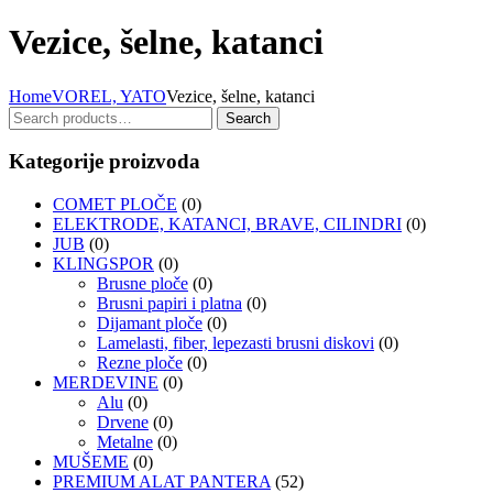
Vezice, šelne, katanci
Home
VOREL, YATO
Vezice, šelne, katanci
Search
Search
for:
Kategorije proizvoda
COMET PLOČE
(0)
ELEKTRODE, KATANCI, BRAVE, CILINDRI
(0)
JUB
(0)
KLINGSPOR
(0)
Brusne ploče
(0)
Brusni papiri i platna
(0)
Dijamant ploče
(0)
Lamelasti, fiber, lepezasti brusni diskovi
(0)
Rezne ploče
(0)
MERDEVINE
(0)
Alu
(0)
Drvene
(0)
Metalne
(0)
MUŠEME
(0)
PREMIUM ALAT PANTERA
(52)