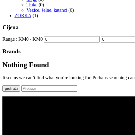
Trake
(0)
Vezice, šelne, katanci
(0)
ZORKA
(1)
Cijena
Range :
KM
0
- KM
0
Brands
Nothing Found
It seems we can’t find what you’re looking for. Perhaps searching can
pretraži