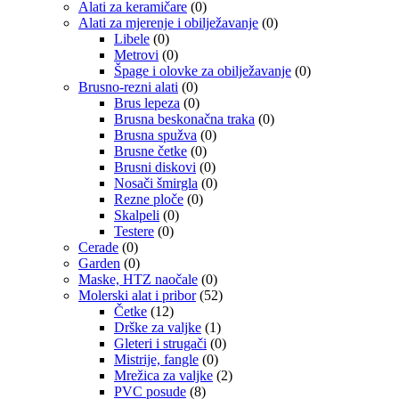
Alati za keramičare
(0)
Alati za mjerenje i obilježavanje
(0)
Libele
(0)
Metrovi
(0)
Špage i olovke za obilježavanje
(0)
Brusno-rezni alati
(0)
Brus lepeza
(0)
Brusna beskonačna traka
(0)
Brusna spužva
(0)
Brusne četke
(0)
Brusni diskovi
(0)
Nosači šmirgla
(0)
Rezne ploče
(0)
Skalpeli
(0)
Testere
(0)
Cerade
(0)
Garden
(0)
Maske, HTZ naočale
(0)
Molerski alat i pribor
(52)
Četke
(12)
Drške za valjke
(1)
Gleteri i strugači
(0)
Mistrije, fangle
(0)
Mrežica za valjke
(2)
PVC posude
(8)