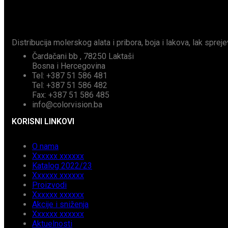
Distribucija molerskog alata i pribora, boja i lakova, lak spreje
Čardačani bb , 78250 Laktaši
Bosna i Hercegovina
Tel: +387 51 586 481
Tel: +387 51 586 482
Fax: +387 51 586 485
info@colorvision.ba
KORISNI LINKOVI
O nama
Xxxxxx xxxxxx
Katalog 2022/23
Xxxxxx xxxxxx
Proizvodi
Xxxxxx xxxxxx
Akcije i sniženja
Xxxxxx xxxxxx
Aktuelnosti