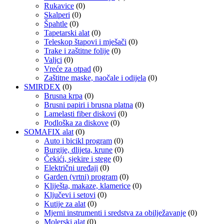
Rukavice
(0)
Skalperi
(0)
Špahtle
(0)
Tapetarski alat
(0)
Teleskop štapovi i mješači
(0)
Trake i zaštitne folije
(0)
Valjci
(0)
Vreće za otpad
(0)
Zaštitne maske, naočale i odijela
(0)
SMIRDEX
(0)
Brusna krpa
(0)
Brusni papiri i brusna platna
(0)
Lamelasti fiber diskovi
(0)
Podloška za diskove
(0)
SOMAFIX alat
(0)
Auto i bicikl program
(0)
Burgije, dlijeta, krune
(0)
Čekići, sjekire i stege
(0)
Električni uređaji
(0)
Garden (vrtni) program
(0)
Kliješta, makaze, klamerice
(0)
Ključevi i setovi
(0)
Kutije za alat
(0)
Mjerni instrumenti i sredstva za obilježavanje
(0)
Molerski alat
(0)