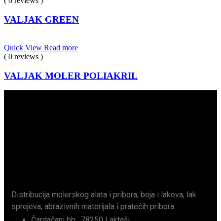
( 0 reviews )
VALJAK GREEN
Quick View
Read more
( 0 reviews )
VALJAK MOLER POLIAKRIL
Distribucija molerskog alata i pribora, boja i lakova, lak
sprejeva, abrazivnih materijala i pratećih pribora.
Čardačani bb , 78250 Laktaši