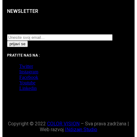
NEWSLETTER
Prijavite se na naš Newsletter i pratite najnovije
aktuelnosti i akcijska sniženja.
PRATITE NAS NA :
Twitter
Instagram
Facebook
Youtube
Linkedin
Copyright © 2022
COLOR VISION
– Sva prava zadržana |
Web razvoj
INdizajn Studio