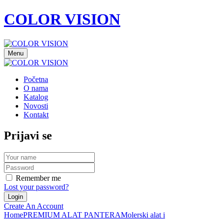
COLOR VISION
Menu
Početna
O nama
Katalog
Novosti
Kontakt
Prijavi se
Remember me
Lost your password?
Create An Account
Home
PREMIUM ALAT PANTERA
Molerski alat i