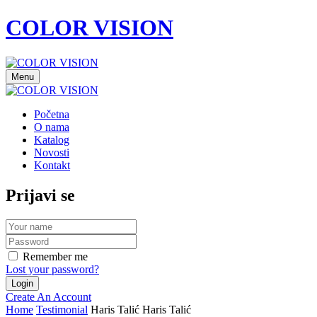
COLOR VISION
Menu
Početna
O nama
Katalog
Novosti
Kontakt
Prijavi se
Remember me
Lost your password?
Create An Account
Home
Testimonial
Haris Talić
Haris Talić