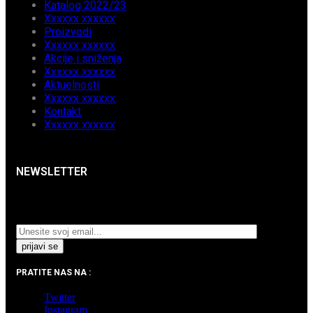
Katalog 2022/23
Xxxxxx xxxxxx
Proizvodi
Xxxxxx xxxxxx
Akcije i sniženja
Xxxxxx xxxxxx
Aktuelnosti
Xxxxxx xxxxxx
Kontakt
Xxxxxx xxxxxx
NEWSLETTER
Prijavite se na naš Newsletter i pratite najnovije
aktuelnosti i akcijska sniženja.
PRATITE NAS NA :
Twitter
Instagram